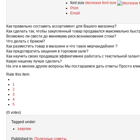
font size
decrease font size
Print
Email
Как правильно составить ассортимент для Вашего магазина?
Как сделать так, чтобы закупленный товар продавался максимально быс
Возможно ли свести до минимума риск возникновения стока?
Что делать с браком?
Как разместить товар в магазине и что такое мерчандайзинг ?
Как предотвратить хищения в торговом зале?
Как научить своих продавцов эффективнее работать с текстильной галан
Какую наценку лучше сделать?
На эти и многие другие вопросы Мы постараемся дать ответы Просто кл
Rate this item
1
2
3
4
5
(0 votes)
Tagged under:
закупки
Published in:
Полезные советы