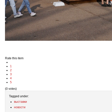
Rate this item
1
2
3
4
5
(0 votes)
Tagged under:
выставки
новости