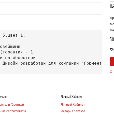
Пр
Мо
На
 5,цвет 1,

5
овейшими 

Qt
(гарантия - 1

й на оборотной

 Дизайн разработан для компании "Грюненталь".
От
ельно
Личный Кабинет
дители (бренды)
Личный Кабинет
ные сертификаты
История заказов