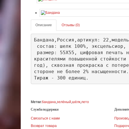
Описание
Отзывы (0)
Бандана,Россия,артикул: 22,модель
 состав: шелк 100%, эксцельсиор,

 размер: 55Х55, цифровая печать н
красителями повышенной стойкости 
год), сквозная прокраска с потере
стороне не более 2% насыщенности.
Тираж - 300 единиц.
Метки:
бандана
,
зелёный
,
шёлк
,
лето
Служба поддержки
Дополнит
Связаться с нами
Произво
Возврат товара
Подароч