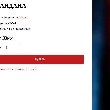
БАНДАНА
оизводитель:
Vista
дель:22-5-1
личие:Есть в наличии
05.00РУБ
y
Купить


зывов: 0
/
Написать отзыв