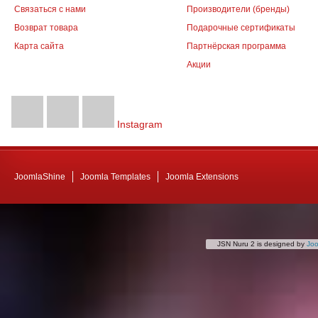
Связаться с нами
Производители (бренды)
Возврат товара
Подарочные сертификаты
Карта сайта
Партнёрская программа
Акции
Instagram
JoomlaShine
Joomla Templates
Joomla Extensions
JSN Nuru 2 is designed by
Jo