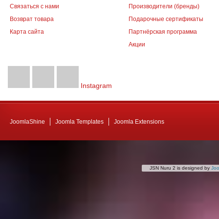
Связаться с нами
Производители (бренды)
Возврат товара
Подарочные сертификаты
Карта сайта
Партнёрская программа
Акции
Instagram
JoomlaShine
Joomla Templates
Joomla Extensions
JSN Nuru 2 is designed by
Jo