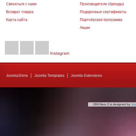
Связаться с нами
Производители (бренды)
Возврат товара
Подарочные сертификаты
Карта сайта
Партнёрская программа
Акции
Instagram
JoomlaShine
Joomla Templates
Joomla Extensions
JSN Nuru 2 is designed by
Jo