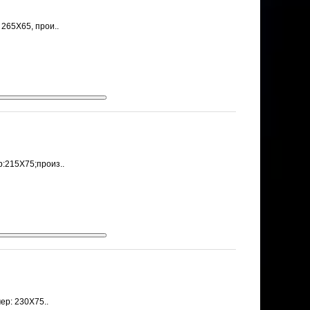
265Х65, прои..
:215Х75;произ..
ер: 230Х75..