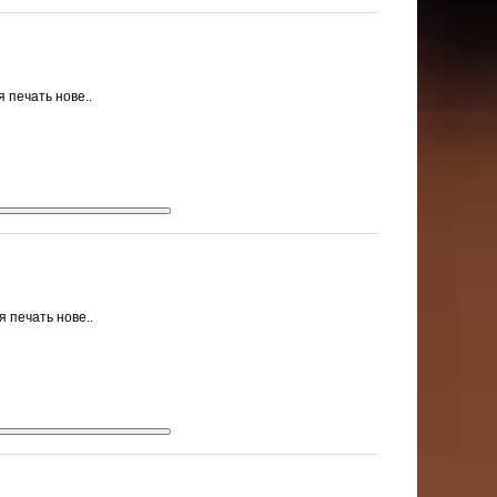
 печать нове..
 печать нове..