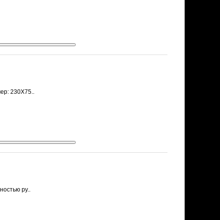
ер: 230Х75..
ностью ру..