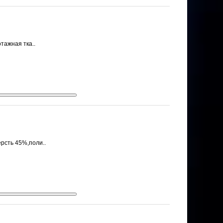
тажная тка..
рсть 45%,поли..