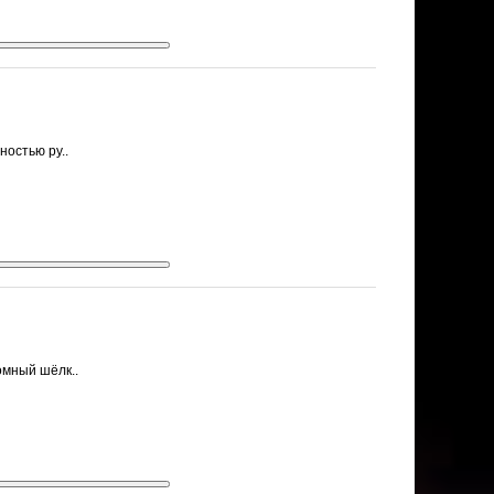
ностью ру..
омный шёлк..