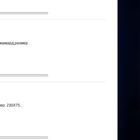
жаккард,размер..
ер: 230Х75..