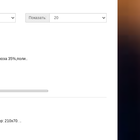
Показать:
коза 35%,поли..
: 210х70. ..