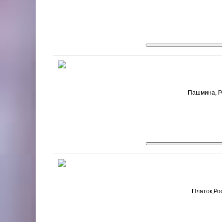
Пашмина, Ро
Платок,Рос